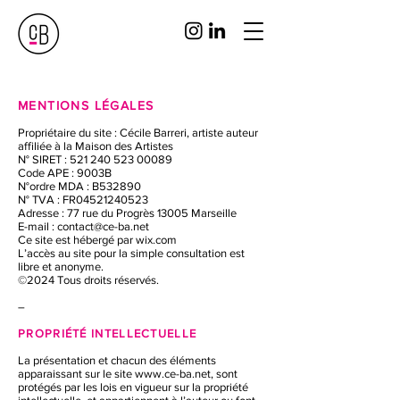
MENTIONS LÉGALES
Propriétaire du site : Cécile Barreri, artiste auteur
affiliée à la Maison des Artistes
N° SIRET :
521 240 523 00089
Code APE : 9003B
N°ordre MDA : B532890
N° TVA : FR04521240523
Adresse : 77 rue du Progrès 13005 Marseille
E-mail :
contact@ce-ba.net
Ce site est hébergé par wix.com
L’accès au site pour la simple consultation est
libre et anonyme.
©2024 Tous droits réservés.
–
PROPRIÉTÉ INTELLECTUELLE
La présentation et chacun des éléments
apparaissant sur le site
www.ce-ba.net
, sont
protégés par les lois en vigueur sur la propriété