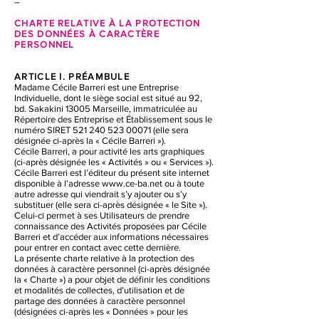
–
CHARTE RELATIVE À LA PROTEC
TION
DES DONNÉES À CARACTÈRE
PERSONNEL
ARTICLE I. PRÉAMBULE
Madame Cécile Barreri est une Entreprise
Individuelle, dont le siège social est situé au 92,
bd. Sakakini 13005 Marseille, immatriculée au
Répertoire des Entreprise et Établissement sous le
numéro SIRET
521 240 523 00071
(elle sera
désignée ci-après la « Cécile Barreri »).
Cécile Barreri, a pour activité les arts graphiques
(ci-après désignée les « Activités » ou « Services »).
Cécile Barreri est l’éditeur du présent site internet
disponible à l’adresse
www.ce-ba.net
ou à toute
autre adresse qui viendrait s’y ajouter ou s’y
substituer (elle sera ci-après désignée « le Site »).
Celui-ci permet à ses Utilisateurs de prendre
connaissance des Activités proposées par Cécile
Barreri et d’accéder aux informations nécessaires
pour entrer en contact avec cette dernière.
La présente charte relative à la protection des
données à caractère personnel (ci-après désignée
la « Charte ») a pour objet de définir les conditions
et modalités de collectes, d’utilisation et de
partage des données à caractère personnel
(désignées ci-après les « Données » pour les