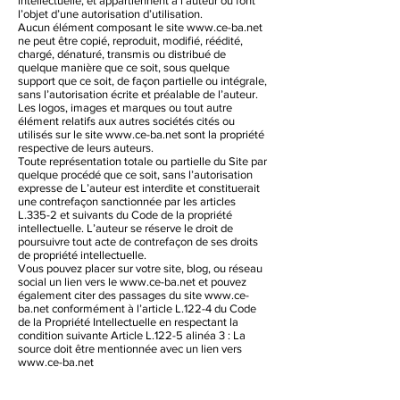
intellectuelle, et appartiennent à l’auteur ou font
l’objet d’une autorisation d’utilisation.
Aucun élément composant le site
www.ce-ba.net
ne peut être copié, reproduit, modifié, réédité,
chargé, dénaturé, transmis ou distribué de
quelque manière que ce soit, sous quelque
support que ce soit, de façon partielle ou intégrale,
sans l’autorisation écrite et préalable de l’auteur.
Les logos, images et marques ou tout autre
élément relatifs aux autres sociétés cités ou
utilisés sur le site
www.ce-ba.net
sont la propriété
respective de leurs auteurs.
Toute représentation totale ou partielle du Site par
quelque procédé que ce soit, sans l’autorisation
expresse de L’auteur est interdite et constituerait
une contrefaçon sanctionnée par les articles
L.335-2 et suivants du Code de la propriété
intellectuelle. L’auteur se réserve le droit de
poursuivre tout acte de contrefaçon de ses droits
de propriété intellectuelle.
Vous pouvez placer sur votre site, blog, ou réseau
social un lien vers le
www.ce-ba.net
et pouvez
également citer des passages du site
www.ce-
ba.net
conformément à l’article L.122-4 du Code
de la Propriété Intellectuelle en respectant la
condition suivante Article L.122-5 alinéa 3 : La
source doit être mentionnée avec un lien vers
www.ce-ba.net