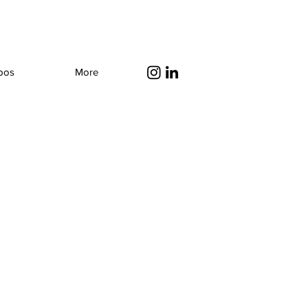
pos
More