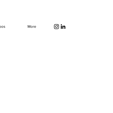
pos
More