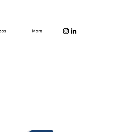
pos
More